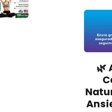
🌿
C
Natur
Ansie