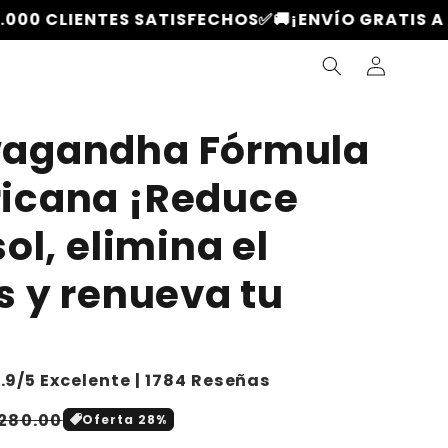
ENTES SATISFECHOS✅
🚚¡ENVÍO GRATIS A TODA GU
Iniciar
sesión
agandha Fórmula
icana ¡Reduce
sol, elimina el
s y renueva tu
.9/5 Excelente | 1784 Reseñas
recio
280.00
Oferta 28%