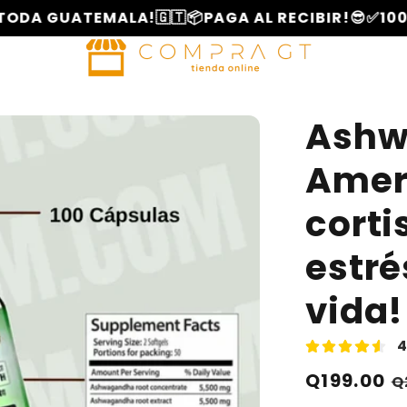
TEMALA!🇬🇹
📦PAGA AL RECIBIR!😎
✅100.000 CLI
Ashw
Amer
corti
estré
vida!
4
Precio
P
Q199.00
Q