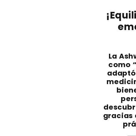
¡Equi
emo
La
Ash
como “
adaptóg
medicin
bien
per
descubr
gracias
prá