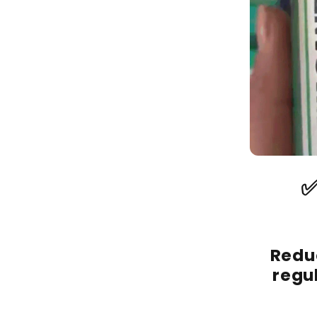
✅
Reduc
regu