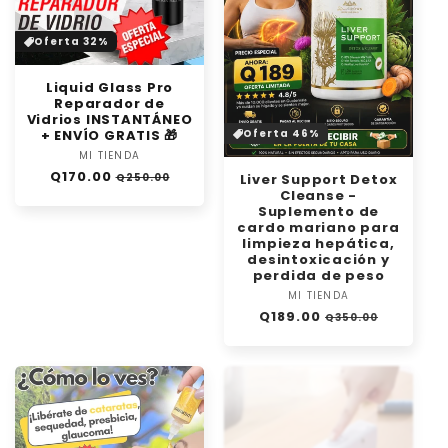
Oferta 32%
Liquid Glass Pro
Reparador de
Vidrios INSTANTÁNEO
+ ENVÍO GRATIS 🎁
Oferta 46%
MI TIENDA
Proveedor:
Precio
Precio
Q170.00
Q250.00
Liver Support Detox
habitual
de
Cleanse -
oferta
Suplemento de
cardo mariano para
limpieza hepática,
desintoxicación y
perdida de peso
MI TIENDA
Proveedor:
Precio
Precio
Q189.00
Q350.00
habitual
de
oferta