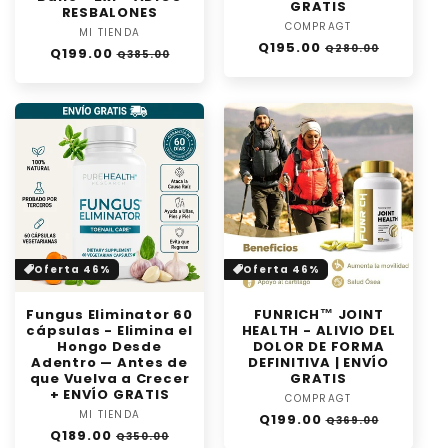
GRATIS
RESBALONES
COMPRAGT
Proveedor:
MI TIENDA
Proveedor:
Precio
Precio
Q195.00
Q280.00
Precio
Precio
Q199.00
Q385.00
habitual
de
habitual
de
oferta
oferta
Oferta 46%
Oferta 46%
Fungus Eliminator 60
FUNRICH™ JOINT
cápsulas - Elimina el
HEALTH - ALIVIO DEL
Hongo Desde
DOLOR DE FORMA
Adentro — Antes de
DEFINITIVA | ENVÍO
que Vuelva a Crecer
GRATIS
+ ENVÍO GRATIS
COMPRAGT
Proveedor:
MI TIENDA
Proveedor:
Precio
Precio
Q199.00
Q369.00
Precio
Precio
Q189.00
habitual
de
Q350.00