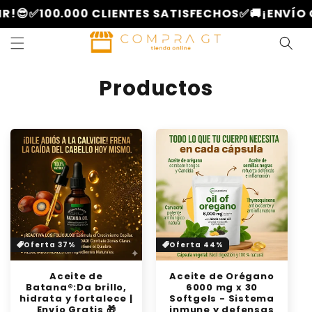
Ir
0 CLIENTES SATISFECHOS✅
🚚¡ENVÍO GRATIS A TO
directamente
al contenido
C
Productos
o
l
e
c
c
i
Oferta 37%
Oferta 44%
ó
Aceite de
Aceite de Orégano
n
Batana®:Da brillo,
6000 mg x 30
hidrata y fortalece |
Softgels - Sistema
Envío Gratis 🎁
inmune y defensas