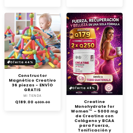
habitual
de
habitual
de
oferta
oferta
Oferta 44%
Constructor
Magnético Creativo
36 piezas - ENVÍO
Oferta 48%
GRATIS
MI TIENDA
Proveedor:
Creatine
Precio
Precio
Q189.00
Q339.00
Monohydrate for
habitual
de
Women™ – 5000 mg
oferta
de Creatina con
Colágeno y BCAA
para Fuerza,
Tonificación y