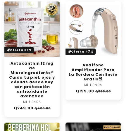
Oferta 37%
Oferta 47%
Astaxanthin 12 mg
Audífono
de
Amplificador Para
Microingredients®
La Sordera Con Envío
Cuida tu piel, ojos y
Gratis🎁
células desde hoy
MI TIENDA
Proveedor:
con protección
Precio
Precio
Q199.00
antioxidante
Q380.00
habitual
de
avanzada
oferta
MI TIENDA
Proveedor:
Precio
Precio
Q249.00
Q400.00
habitual
de
oferta