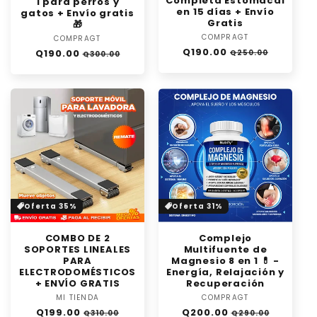
Completa Estomacal
1 para perros y
en 15 días + Envío
gatos + Envío gratis
Gratis
🎁
COMPRAGT
Proveedor:
COMPRAGT
Proveedor:
Precio
Precio
Q190.00
Precio
Precio
Q190.00
Q250.00
Q300.00
habitual
de
habitual
de
oferta
oferta
Oferta 35%
Oferta 31%
COMBO DE 2
Complejo
SOPORTES LINEALES
Multifuente de
PARA
Magnesio 8 en 1 💊 -
ELECTRODOMÉSTICOS
Energía, Relajación y
+ ENVÍO GRATIS
Recuperación
MI TIENDA
Proveedor:
COMPRAGT
Proveedor:
Precio
Precio
Precio
Precio
Q199.00
Q200.00
Q310.00
Q290.00