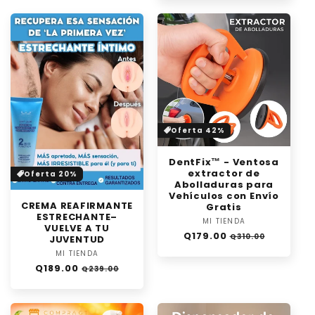
oferta
Oferta 42%
DentFix™️ - Ventosa
extractor de
Oferta 20%
Abolladuras para
Vehículos con Envío
CREMA REAFIRMANTE
Gratis
ESTRECHANTE–
MI TIENDA
Proveedor:
VUELVE A TU
Precio
Precio
Q179.00
Q310.00
JUVENTUD
habitual
de
MI TIENDA
Proveedor:
oferta
Precio
Precio
Q189.00
Q239.00
habitual
de
oferta