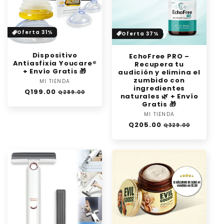
Oferta 31%
Oferta 37%
Dispositivo
EchoFree PRO –
Antiasfixia Youcare®
Recupera tu
+ Envío Gratis 🎁
audición y elimina el
zumbido con
MI TIENDA
Proveedor:
ingredientes
Precio
Precio
Q199.00
Q289.00
naturales 🌿 + Envío
habitual
de
Gratis 🎁
oferta
MI TIENDA
Proveedor:
Precio
Precio
Q205.00
Q329.00
habitual
de
oferta