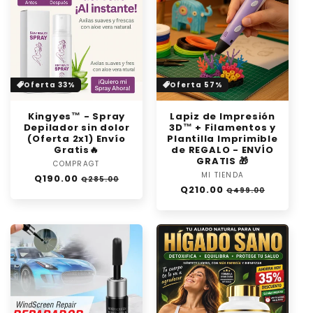
Oferta 33%
Oferta 57%
Kingyes™ - Spray
Lapiz de Impresión
Depilador sin dolor
3D™ + Filamentos y
(Oferta 2x1) Envío
Plantilla Imprimible
Gratis🔥
de REGALO - ENVÍO
GRATIS 🎁
COMPRAGT
Proveedor:
MI TIENDA
Proveedor:
Precio
Precio
Q190.00
Q285.00
Precio
Precio
Q210.00
habitual
de
Q499.00
habitual
de
oferta
oferta