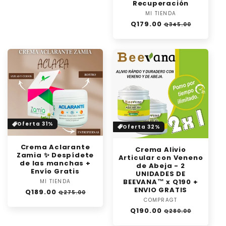
Recuperación
MI TIENDA
Proveedor:
Precio
Precio
Q179.00
Q345.00
habitual
de
oferta
Oferta 31%
Oferta 32%
Crema Aclarante
Crema Alivio
Zamia ✨ Despídete
Articular con Veneno
de las manchas +
de Abeja - 2
Envío Gratis
UNIDADES DE
BEEVANA™ x Q190 +
MI TIENDA
Proveedor:
ENVIO GRATIS
Precio
Precio
Q189.00
Q275.00
habitual
de
COMPRAGT
Proveedor:
oferta
Precio
Precio
Q190.00
Q280.00
habitual
de