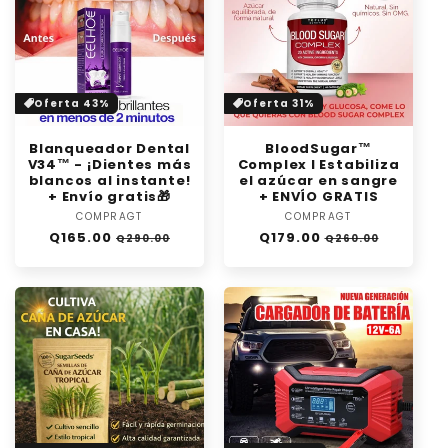
Oferta 43%
Oferta 31%
Blanqueador Dental
BloodSugar™
V34™ - ¡Dientes más
Complex l Estabiliza
blancos al instante!
el azúcar en sangre
+ Envío gratis🎁
+ ENVÍO GRATIS
COMPRAGT
Proveedor:
COMPRAGT
Proveedor:
Precio
Precio
Precio
Precio
Q165.00
Q179.00
Q290.00
Q260.00
habitual
de
habitual
de
oferta
oferta