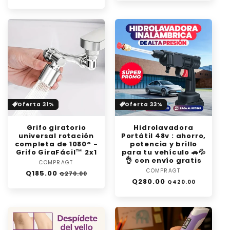
habitual
de
oferta
oferta
Oferta 31%
Oferta 33%
Grifo giratorio
Hidrolavadora
universal rotación
Portátil 48v : ahorro,
completa de 1080° -
potencia y brillo
Grifo GiraFácil™ 2x1
para tu vehículo 🚗💦
👌 con envío gratis
COMPRAGT
Proveedor:
COMPRAGT
Proveedor:
Precio
Precio
Q185.00
Q270.00
Precio
Precio
Q280.00
habitual
de
Q420.00
habitual
de
oferta
oferta