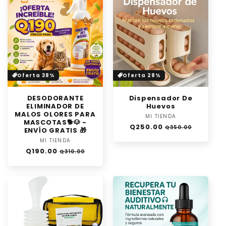
Oferta 38%
Oferta 28%
DESODORANTE
Dispensador De
ELIMINADOR DE
Huevos
MALOS OLORES PARA
MI TIENDA
Proveedor:
MASCOTAS🐕🐶 -
Precio
Precio
Q250.00
Q350.00
ENVÍO GRATIS 🎁
habitual
de
MI TIENDA
Proveedor:
oferta
Precio
Precio
Q190.00
Q310.00
habitual
de
oferta