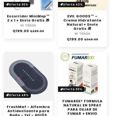
Oferta 30%
Oferta 42%
Escurridor MiniMop™
EVIL GOODS™ –
2 x 1 + Envío Gratis 🎁
Crema Hidratante
Natural + Envío
MI TIENDA
Proveedor:
Gratis 🎁
Precio
Precio
Q199.00
Q285.00
MI TIENDA
Proveedor:
habitual
de
Precio
Precio
Q199.00
oferta
Q349.00
habitual
de
oferta
Oferta 30%
Oferta 48%
FUMAREX® FORMULA
NATURAL EN SPRAY
FreshMat - Alfombra
PARA DEJAR DE
Antideslizante para
FUMAR + ENVIO
Baño - 2x1 - ADIÓS