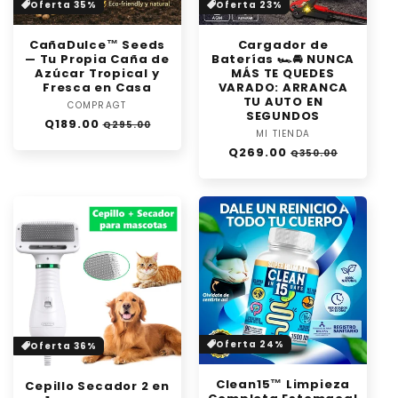
Oferta 35%
Oferta 23%
CañaDulce™ Seeds
Cargador de
— Tu Propia Caña de
Baterías 🏎️🚘 NUNCA
Azúcar Tropical y
MÁS TE QUEDES
Fresca en Casa
VARADO: ARRANCA
TU AUTO EN
COMPRAGT
Proveedor:
SEGUNDOS
Precio
Precio
Q189.00
Q295.00
MI TIENDA
Proveedor:
habitual
de
Precio
Precio
Q269.00
oferta
Q350.00
habitual
de
oferta
Oferta 24%
Oferta 36%
Clean15™ Limpieza
Cepillo Secador 2 en