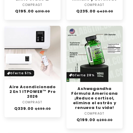
:
COMPRAGT
Proveedor:
COMPRAGT
Proveedor:
Precio
Precio
Precio
Precio
Q195.00
Q235.00
Q310.00
Q420.00
habitual
de
habitual
de
oferta
oferta
Oferta 51%
Oferta 28%
Aire Acondicionado
Ashwagandha
2 En 1 ITPOWER™ Pro
Fórmula Americana
2026
¡Reduce cortisol,
COMPRAGT
Proveedor:
elimina el estrés y
renueva tu vida!
Precio
Precio
Q339.00
Q699.00
habitual
de
COMPRAGT
Proveedor:
oferta
Precio
Precio
Q199.00
Q280.00
habitual
de
oferta