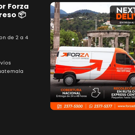
r Forza
reso 📦
on de 2 a 4
víos
uatemala