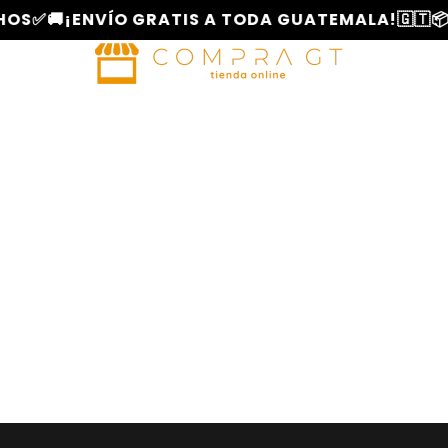
OS✅
🚚¡ENVÍO GRATIS A TODA GUATEMALA!🇬🇹
📦P