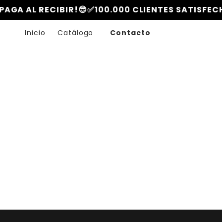
Ir
AGA AL RECIBIR!😎
✅100.000 CLIENTES SATISFECH
directamente
al contenido
Inicio
Catálogo
Contacto